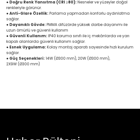
●
Doğru Renk Yansıtma (CRI ≥80):
Nesneler ve yüzeyler doğal
renkleriyle görünür.
●
Anti-Glare Özellik:
Parlama yapmadan konforlu aydınlatma
sağlar.
●
Dayanıklı Gövde:
PMMA difüzörde yüksek darbe dayanımı ile
uzun ömürlü ve güvenli kullanım
●
Güvenli Kullanım:
IP40 koruma sınıfı ile iç mekânlarda ve yarı
kapalı alanlarda güvenli kullanım sağlar.
●
Esnek Uygulama:
Kolay montaj aparatı sayesinde hızlı kurulum
sağlar.
●
Güç Seçenekleri:
14W (Ø300 mm), 20W (Ø300 mm),
2X9W (Ø300 mm)