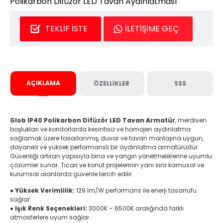
Polikarbon Difüzör LED Tavan Aydınlatması
TEKLIF İSTE
İLETIŞIME GEÇ
AÇIKLAMA
ÖZELLIKLER
SSS
Glob IP40 Polikarbon Difüzör LED Tavan Armatür
, merdiven
boşlukları ve koridorlarda kesintisiz ve homojen aydınlatma
sağlamak üzere tasarlanmış, duvar ve tavan montajına uygun,
dayanıklı ve yüksek performanslı bir aydınlatma armatürüdür.
Güvenliği artıran yapısıyla bina ve yangın yönetmeliklerine uyumlu
çözümler sunar. Ticari ve konut projelerinin yanı sıra kamusal ve
kurumsal alanlarda güvenle tercih edilir.
●
Yüksek Verimlilik:
129 lm/W performans ile enerji tasarrufu
sağlar.
●
Işık Renk Seçenekleri:
3000K – 6500K aralığında farklı
atmosferlere uyum sağlar.